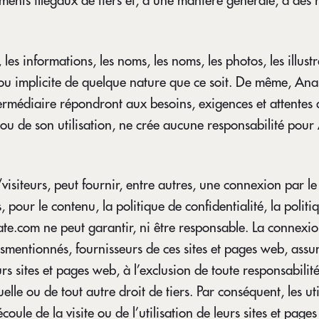
ments illégaux de tiers et, d’une manière générale, à des 
s informations, les noms, les noms, les photos, les illustrat
te ou implicite de quelque nature que ce soit. De même, An
ntermédiaire répondront aux besoins, exigences et attentes 
b, ou de son utilisation, ne crée aucune responsabilité po
rs/visiteurs, peut fournir, entre autres, une connexion par l
, pour le contenu, la politique de confidentialité, la politiq
tate.com ne peut garantir, ni être responsable. La connexio
usmentionnés, fournisseurs de ces sites et pages web, assume
leurs sites et pages web, à l’exclusion de toute responsabil
tuelle ou de tout autre droit de tiers. Par conséquent, les u
ule de la visite ou de l’utilisation de leurs sites et pages