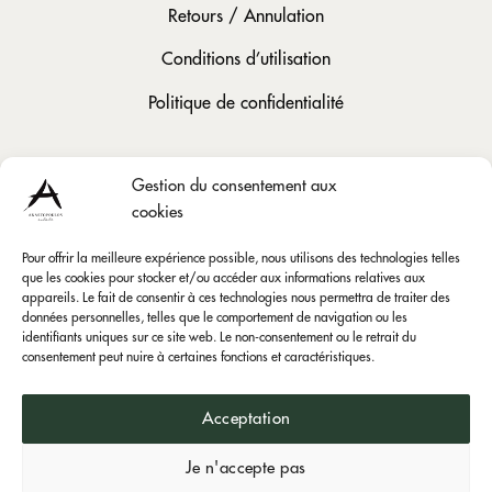
Retours / Annulation
Conditions d’utilisation
Politique de confidentialité
Gestion du consentement aux
cookies
Social
Instagram
Pour offrir la meilleure expérience possible, nous utilisons des technologies telles
que les cookies pour stocker et/ou accéder aux informations relatives aux
Facebook
appareils. Le fait de consentir à ces technologies nous permettra de traiter des
données personnelles, telles que le comportement de navigation ou les
identifiants uniques sur ce site web. Le non-consentement ou le retrait du
consentement peut nuire à certaines fonctions et caractéristiques.
Acceptation
Visa
PayPal
Bank
Mast
Anastopoulos Estate © 2026.
Je n'accepte pas
Transfer