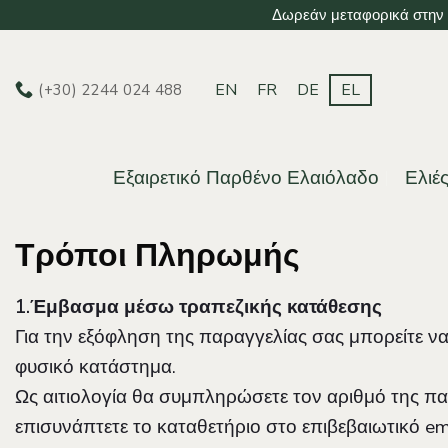
Μετάβαση
Δωρεάν μεταφορικά στην Ε
στο
περιεχόμενο
EN
FR
DE
EL
(+30) 2244 024 488
Εξαιρετικό Παρθένο Ελαιόλαδο
Ελιέ
Τρόποι Πληρωμής
1.Έμβασμα μέσω τραπεζικής κατάθεσης
Για την εξόφληση της παραγγελίας σας μπορείτε ν
φυσικό κατάστημα.
Ως αιτιολογία θα συμπληρώσετε τον αριθμό της π
επισυνάπτετε το καταθετήριο στο επιβεβαιωτικό em