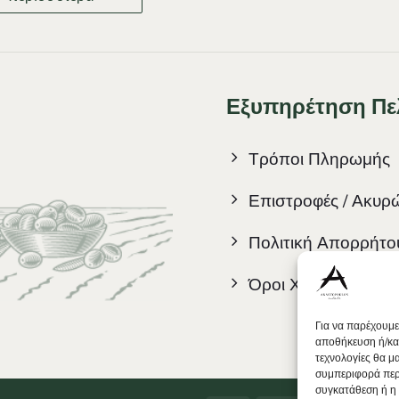
Εξυπηρέτηση Πε
Τρόποι Πληρωμής
Επιστροφές / Ακυρ
Πολιτική Απορρήτο
Όροι Χρήσης
Για να παρέχουμε
αποθήκευση ή/κα
τεχνολογίες θα 
συμπεριφορά περι
συγκατάθεση ή η 