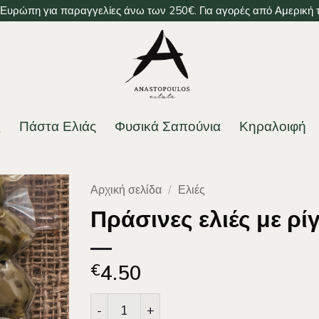
υρώπη για παραγγελίες άνω των 250€. Για αγορές από Αμερική το
ς
Πάστα Ελιάς
Φυσικά Σαπούνια
Κηραλοιφή
Αρχική σελίδα
/
Ελιές
Πράσινες ελιές με ρ
4.50
€
Πράσινες ελιές με ρίγανη, σε θαλασσιν