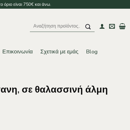
 όριο είναι 750€ και άνω.
Αναζήτηση
για:
Επικοινωνία
Σχετικά με εμάς
Blog
ίγανη, σε θαλασσινή άλμη
ή άλμη ποσότητα