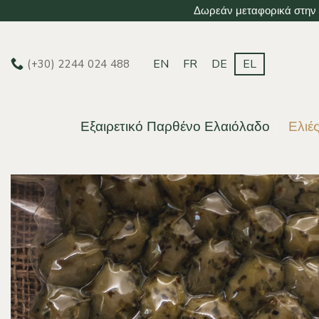
Μετάβαση
Δωρεάν μεταφορικά στην Ε
στο
περιεχόμενο
EN
FR
DE
EL
(+30) 2244 024 488
Εξαιρετικό Παρθένο Ελαιόλαδο
Ελιέ