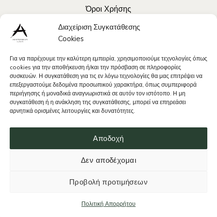
Όροι Χρήσης
Διαχείριση Συγκατάθεσης
Cookies
Κοιν. Δίκτυα
Instagram
Για να παρέχουμε την καλύτερη εμπειρία, χρησιμοποιούμε τεχνολογίες όπως
cookies για την αποθήκευση ή/και την πρόσβαση σε πληροφορίες
Facebook
συσκευών. Η συγκατάθεση για τις εν λόγω τεχνολογίες θα μας επιτρέψει να
επεξεργαστούμε δεδομένα προσωπικού χαρακτήρα, όπως συμπεριφορά
περιήγησης ή μοναδικά αναγνωριστικά σε αυτόν τον ιστότοπο. Η μη
συγκατάθεση ή η ανάκληση της συγκατάθεσης, μπορεί να επηρεάσει
αρνητικά ορισμένες λειτουργίες και δυνατότητες.
Anastopoulos Estate © 2026.
Αποδοχή
Visa
PayPal
Bank
MasterCard
Δεν αποδέχομαι
Transfer
Powered by
Προβολή προτιμήσεων
Πολιτική Απορρήτου